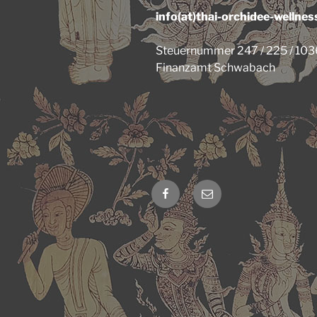
info(at)thai-orchidee-wellnes
Steuernummer 247 / 225 / 10
Finanzamt Schwabach
Facebook
E-
Mail