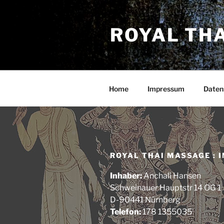
Zum
Inhalt
ROYAL TH
springen
Home
Impressum
Daten
ROYAL THAI MASSAGE :
Inhaber:
Anchali Hansen
Schweinauer Hauptstr 14 OG 1
D-90441 Nürnberg
Telefon:
178 1355035