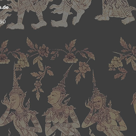
s.de
360